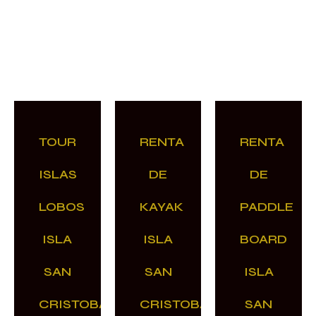
TOUR
RENTA
RENTA
ISLAS
DE
DE
LOBOS
KAYAK
PADDLE
ISLA
ISLA
BOARD
SAN
SAN
ISLA
CRISTOBAL
CRISTOBAL
SAN