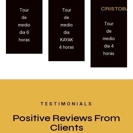
CRISTOBA
Tour
Tour
de
de
Tour
medio
medio
de
dia 6
dia
medio
horas
KAYAK
dia 4
4 horas
horas
TESTIMONIALS
Positive Reviews From
Clients