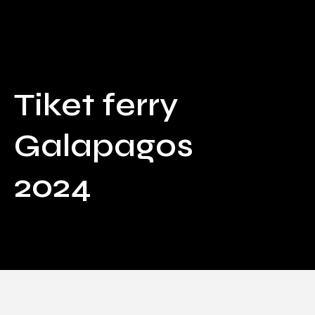
79
/ 100
Puntuación SEO
Tiket ferry
Galapagos
2024