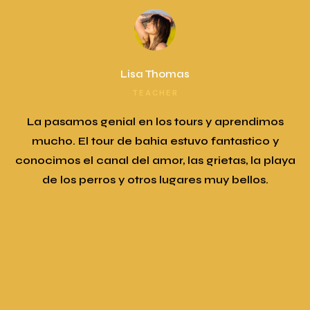
Tina Georges
DESIGNER
y aprendimos
Gracias a Roberto Haro quien nos at
antastico y
maravilla!! Su equipo muy capacitado 
ietas, la playa
Nos fuimos hasta las grutas en el bote
uy bellos.
de vidrio... vimos animalitos nadar 
durante nuestro paseo. Definitivament
opción porque te da algo diferente a
Sobretodo se nota que AMAN lo que 
eso se siente!! No tuvimos que preocu
el equupo para hacer snorkle, pu
proporcionaron...Y quedamos encant