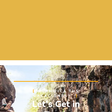
hay duda que cuando regresamos a S
vamos a volver a contar con Aqua
Excelente en Todo!! Gracias por brin
de las mejores experiencias de nuestr
"PLANIFICA TUS
VACACIONES".
Let's Get in