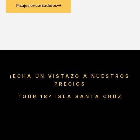
Pisajes encantadores
¡ECHA UN VISTAZO A NUESTROS
PRECIOS
TOUR 18º ISLA SANTA CRUZ
Choose Your Suitable
Plan